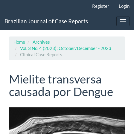
Main
Register
Login
Navigation
Main
Brazilian Journal of Case Reports
Content
Toggl
Sidebar
navig
Home
Archives
Vol. 3 No. 4 (2023): October/December - 2023
Clinical Case Reports
Mielite transversa
causada por Dengue
Article
Sidebar