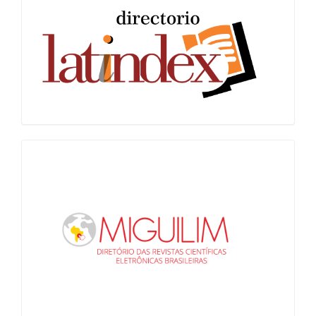
Latindex
Miguilim