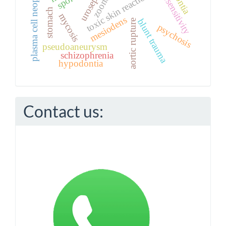
plasma cell neoplasm
zoonosis
urosepsis
toxic skin reactions
stomach
mycosis
mesiodens
blunt trauma
aortic rupture
psychosis
pseudoaneurysm
schizophrenia
hypodontia
Contact us: