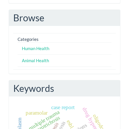
Browse
Categories
Human Health
Animal Health
Keywords
case report
drug hypersensitivity
multiple trauma
paramolar
oligodontia
sporotrichosis
esbl