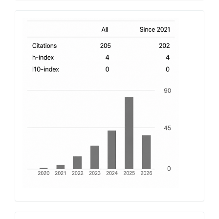
h-
index