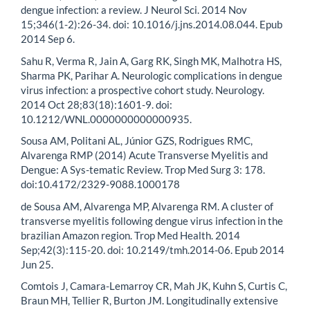
dengue infection: a review. J Neurol Sci. 2014 Nov
15;346(1-2):26-34. doi: 10.1016/j.jns.2014.08.044. Epub
2014 Sep 6.
Sahu R, Verma R, Jain A, Garg RK, Singh MK, Malhotra HS,
Sharma PK, Parihar A. Neurologic complications in dengue
virus infection: a prospective cohort study. Neurology.
2014 Oct 28;83(18):1601-9. doi:
10.1212/WNL.0000000000000935.
Sousa AM, Politani AL, Júnior GZS, Rodrigues RMC,
Alvarenga RMP (2014) Acute Transverse Myelitis and
Dengue: A Sys-tematic Review. Trop Med Surg 3: 178.
doi:10.4172/2329-9088.1000178
de Sousa AM, Alvarenga MP, Alvarenga RM. A cluster of
transverse myelitis following dengue virus infection in the
brazilian Amazon region. Trop Med Health. 2014
Sep;42(3):115-20. doi: 10.2149/tmh.2014-06. Epub 2014
Jun 25.
Comtois J, Camara-Lemarroy CR, Mah JK, Kuhn S, Curtis C,
Braun MH, Tellier R, Burton JM. Longitudinally extensive