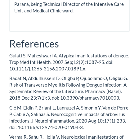
Paraná, being Technical Director of the Intensive Care
Unit and Medical Clinic ward.
References
Gulati S, Maheshwari A. Atypical manifestations of dengue.
Trop Med Int Health. 2007 Sep;12(9):1087-95. doi:
10.1111/j.1365-3156.2007.01891.x.
Badat N, Abdulhussein D, Oligbu P, Ojubolamo O, Oligbu G.
Risk of Transverse Myelitis Following Dengue Infection: A
Systematic Review of the Literature. Pharmacy (Basel).
2018 Dec 23;7(1):3. doi: 10.3390/pharmacy7010003.
Clé M, Eldin P, Briant L, Lannuzel A, Simonin Y, Van de Perre
P, Cabié A, Salinas S. Neurocognitive impacts of arbovirus
infections. J Neuroinflammation. 2020 Aug 10;17(1):233.
doi: 10.1186/s12974-020-01904-3.
Verma R, Sahu R, Holla V. Neurological manifestations of