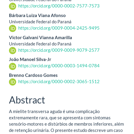
Article
https://orcid.org/0000-0002-7577-7573
Content
Bárbara Luiza Viana Afonso
Universidade Federal do Paraná
https://orcid.org/0009-0004-2425-9495
Victor Galvani Vianna Amarilla
Universidade Federal do Paraná
https://orcid.org/0009-0009-9079-2577
João Manoel Silva-Jr
https://orcid.org/0000-0003-1494-0784
Brenno Cardoso Gomes
https://orcid.org/0000-0002-3065-1512
Abstract
A mielite transversa aguda é uma complicação
extremamente rara, que se apresenta com sintomas
sensório-motores e distúrbios de membros inferiores, além
de retenção urinária. O presente estudo descreve um caso