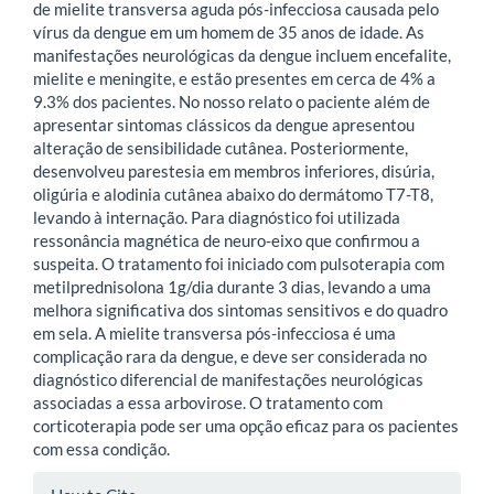
de mielite transversa aguda pós-infecciosa causada pelo
vírus da dengue em um homem de 35 anos de idade. As
manifestações neurológicas da dengue incluem encefalite,
mielite e meningite, e estão presentes em cerca de 4% a
9.3% dos pacientes. No nosso relato o paciente além de
apresentar sintomas clássicos da dengue apresentou
alteração de sensibilidade cutânea. Posteriormente,
desenvolveu parestesia em membros inferiores, disúria,
oligúria e alodinia cutânea abaixo do dermátomo T7-T8,
levando à internação. Para diagnóstico foi utilizada
ressonância magnética de neuro-eixo que confirmou a
suspeita. O tratamento foi iniciado com pulsoterapia com
metilprednisolona 1g/dia durante 3 dias, levando a uma
melhora significativa dos sintomas sensitivos e do quadro
em sela. A mielite transversa pós-infecciosa é uma
complicação rara da dengue, e deve ser considerada no
diagnóstico diferencial de manifestações neurológicas
associadas a essa arbovirose. O tratamento com
corticoterapia pode ser uma opção eficaz para os pacientes
com essa condição.
Article