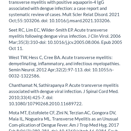
transverse myelitis with positive aquaporin-4 IgG
associated with dengue infection: a case report and
systematic review of cases. Mult Scler Relat Disord. 2021
Oct;55:103206. doi: 10.1016/j.msard.2021.103206.
Seet RC, Lim EC, Wilder-Smith EP. Acute transverse
myelitis following dengue virus infection. J Clin Virol. 2006
Mar;35(3):310-doi: 10.1016/j.jcv.2005.08.006. Epub 2005
Oct 11.
West TW, Hess C, Cree BA. Acute transverse myelitis:
demyelinating, inflammatory, and infectious myelopathies.
Semin Neurol. 2012 Apr;32(2):97-113. doi: 10.1055/s-
0032-1322586.
Chanthamat N, Sathirapanya P. Acute transverse myelitis
associated with dengue viral infection. J Spinal Cord Med.
2010;33(4):425-7. doi:
10.1080/10790268.2010.11689722.
Mota MT, Estofolete CF, Zini N, Terzian AC, Gongora DV,
Maia IL, Nogueira ML. Transverse Myelitis as an Unusual
Com-plication of Dengue Fever. Am J Trop Med Hyg. 2017