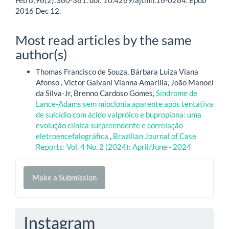
Feb 8;96(2):380-381. doi: 10.4269/ajtmh.16-0284. Epub
2016 Dec 12.
Most read articles by the same
author(s)
Thomas Francisco de Souza, Bárbara Luiza Viana
Afonso , Victor Galvani Vianna Amarilla, João Manoel
da Silva-Jr, Brenno Cardoso Gomes,
Síndrome de
Lance-Adams sem mioclonia aparente após tentativa
de suicídio com ácido valpróico e bupropiona: uma
evolução clínica surpreendente e correlação
eletroencefalográfica
,
Brazilian Journal of Case
Reports: Vol. 4 No. 2 (2024): April/June - 2024
Make
Make a Submission
a
Submission
Instagram