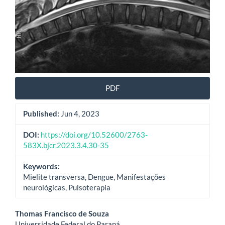
PDF
Published:
Jun 4, 2023
DOI:
https://doi.org/10.52600/2763-
583X.bjcr.2023.3.4.30-35
Keywords:
Mielite transversa, Dengue, Manifestações
neurológicas, Pulsoterapia
Main
Thomas Francisco de Souza
Universidade Federal do Paraná