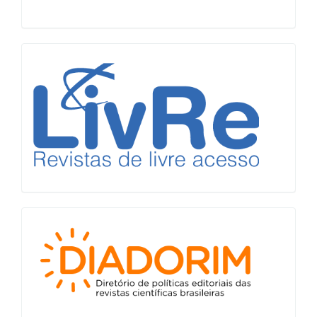
LiVre
Diadorim