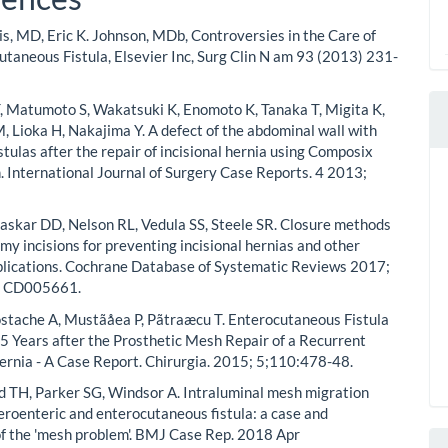
is, MD, Eric K. Johnson, MDb, Controversies in the Care of
utaneous Fistula, Elsevier Inc, Surg Clin N am 93 (2013) 231-
 Matumoto S, Wakatsuki K, Enomoto K, Tanaka T, Migita K,
 Lioka H, Nakajima Y. A defect of the abdominal wall with
istulas after the repair of incisional hernia using Composix
. International Journal of Surgery Case Reports. 4 2013;
 Paskar DD, Nelson RL, Vedula SS, Steele SR. Closure methods
my incisions for preventing incisional hernias and other
lications. Cochrane Database of Systematic Reviews 2017;
.: CD005661.
stache A, Mustãåea P, Pãtraæcu T. Enterocutaneous Fistula
5 Years after the Prosthetic Mesh Repair of a Recurrent
Hernia - A Case Report. Chirurgia. 2015; 5;110:478-48.
id TH, Parker SG, Windsor A. Intraluminal mesh migration
eroenteric and enterocutaneous fistula: a case and
of the 'mesh problem'. BMJ Case Rep. 2018 Apr