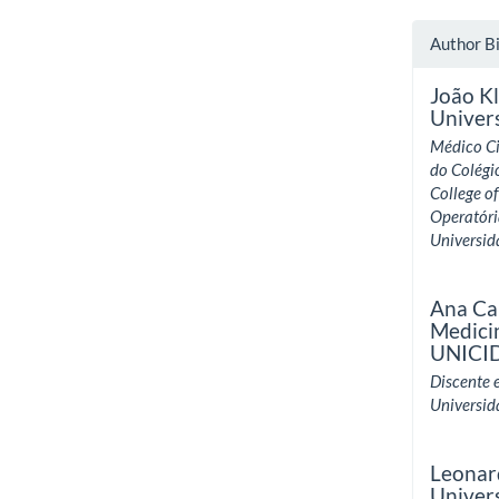
Author B
João Kl
Univer
Médico Ci
do Colégi
College of
Operatóri
Universid
Ana Ca
Medici
UNICI
Discente 
Universid
Leonar
Univer