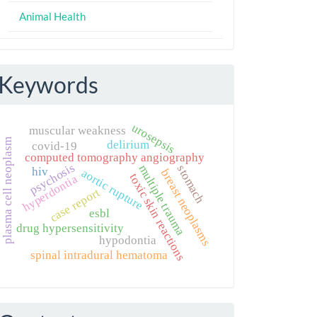
Animal Health
Keywords
urosepsis
muscular weakness
plasma cell neoplasm
delirium
covid-19
computed tomography angiography
psychosis
multiple trauma
stomach
hiv
aortic rupture
breast neoplasms
toxic skin reactions
hyperdontia
case report
esbl
drug hypersensitivity
hypodontia
spinal intradural hematoma