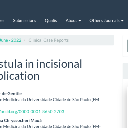
ves
Submissions
Qualis
About
Others Journals
/June - 2022
Clinical Case Reports
a
S
tula in incisional
lication
 de Gentile
e Medicina da Universidade Cidade de São Paulo (FM-
le
//orcid.org/0000-0001-8650-2703
ent
na Chryssocheri Mauá
e Medicina da Universidade Cidade de São Paulo (FM-