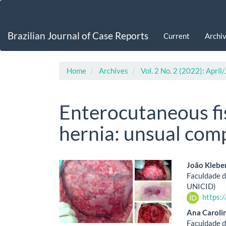
Main
Navigation
Main
Brazilian Journal of Case Reports
Current
Archi
Content
Sidebar
Home
Archives
Vol. 2 No. 2 (2022): April
Enterocutaneous fis
hernia: unsual comp
Article
Main
João Kleber
Faculdade d
Sidebar
Artic
UNICID)
https:
Cont
Ana Caroli
Faculdade d