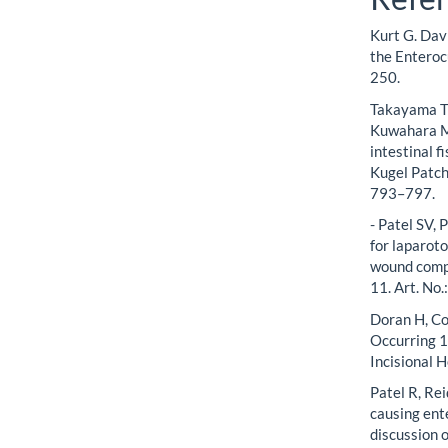
Kurt G. Dav
the Enteroc
250.
Takayama T,
Kuwahara M,
intestinal f
Kugel Patch
793–797.
- Patel SV,
for laparoto
wound comp
11. Art. No
Doran H, Co
Occurring 1
Incisional 
Patel R, Re
causing ent
discussion 