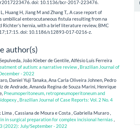
r2017223476. doi: 10.1136/bcr-2017-223476.
 L, Huang H, Jiang M and Zhang T,. A case report of
 umbilical enterocutaneous fistula resulting from na
 Richter’s hernia, with a brief literature review, BMC
017;17:15. doi: 10.1186/s12893-017-0216-z.
e author(s)
pulveda, João Kleber de Gentile, Alfésio Luís Ferreira
eatment of autism: a narrative review
,
Brazilian Journal of
/December - 2022
aro, Daniel Yuji Tanaka, Ana Carla Oliveira Johnen, Pedro
niz de Andrade, Amanda Regina de Souza Marini, Henrique
e,
Pneumoperitoneum, retropneumoperitoneum and
oidopexy
,
Brazilian Journal of Case Reports: Vol. 2 No. 4
 Lima , Cassiana de Moura e Costa , Gabriella Muraro ,
in in surgical preparation for complex incisional hernias
,
. 3 (2022): July/September - 2022