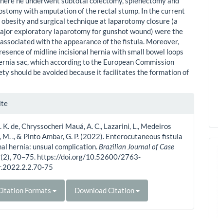
here he underwent subtotal colectomy, splenectomy and
eostomy with amputation of the rectal stump. In the current
, obesity and surgical technique at laparotomy closure (a
major exploratory laparotomy for gunshot wound) were the
 associated with the appearance of the fistula. Moreover,
resence of midline incisional hernia with small bowel loops
hernia sac, which according to the European Commission
ty should be avoided because it facilitates the formation of
le
ite
ls
J. K. de, Chryssocheri Mauá, A. C., Lazarini, L., Medeiros
, M. ., & Pinto Ambar, G. P. (2022). Enterocutaneous fistula
onal hernia: unsual complication.
Brazilian Journal of Case
2
(2), 70–75. https://doi.org/10.52600/2763-
r.2022.2.2.70-75
itation Formats
Download Citation