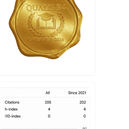
h-
index