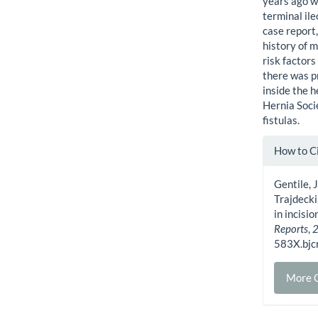
years ago w
terminal il
case report
history of 
risk factors
there was p
inside the 
Hernia Socie
fistulas.
Artic
How to C
Detai
Gentile, 
Trajdecki
in incisi
Reports
,
583X.bjc
More C