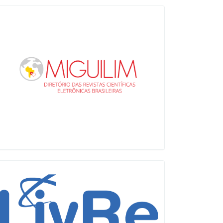
Miguilim
LiVre