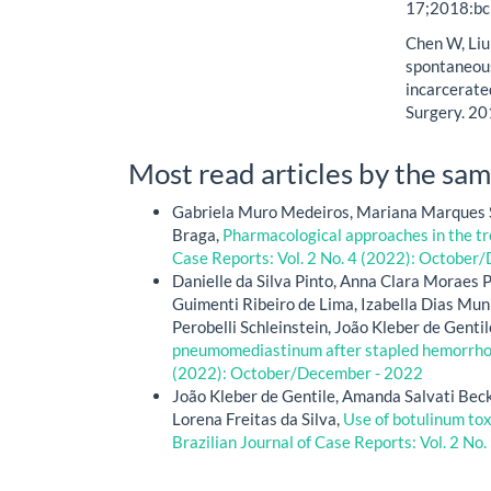
17;2018:bc
Chen W, Liu
spontaneous
incarcerated
Surgery. 2
Most read articles by the sam
Gabriela Muro Medeiros, Mariana Marques Se
Braga,
Pharmacological approaches in the tr
Case Reports: Vol. 2 No. 4 (2022): October
Danielle da Silva Pinto, Anna Clara Moraes P
Guimenti Ribeiro de Lima, Izabella Dias Mu
Perobelli Schleinstein, João Kleber de Gentil
pneumomediastinum after stapled hemorrh
(2022): October/December - 2022
João Kleber de Gentile, Amanda Salvati Beck
Lorena Freitas da Silva,
Use of botulinum tox
Brazilian Journal of Case Reports: Vol. 2 No