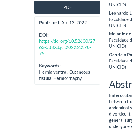
UNICID)
PDF
Leonardo L
Faculdade d
Published:
Apr 13, 2022
UNICID)
Melanie de
DOI:
Faculdade d
https://doi.org/10.52600/27
UNICID)
63-583X.bjcr.2022.2.2.70-
75
Gabriela P
Faculdade d
Keywords:
UNICID)
Hernia ventral, Cutaneous
fistula, Herniorrhaphy
Abstr
Enterocutan
between the
abdominal s
diverticulit
general sur
undergone e