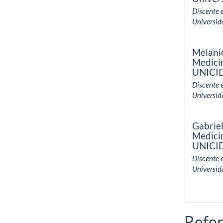
Discente 
Universid
Melani
Medici
UNICI
Discente 
Universid
Gabrie
Medici
UNICI
Discente 
Universid
Refe