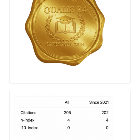
h-
index