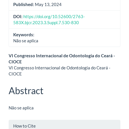
Published:
May 13, 2024
DOI:
https://doi.org/10.52600/2763-
583X.bjcr.2023.3.Suppl.7.530-830
Keywords:
Não se aplica
Main
VI Congresso Internacional de Odontologia do Ceará -
CIOCE
Article
VI Congresso Internacional de Odontologia do Ceará -
CIOCE
Content
Abstract
Não se aplica
Article
How to Cite