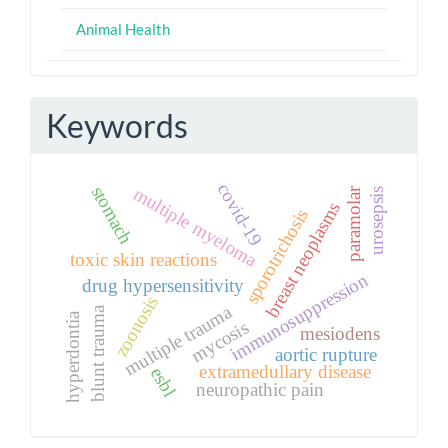
Animal Health
Keywords
covid-19
stomach
multiple myeloma
paramolar
urosepsis
breast neoplasms
sporotrichosis
toxic skin reactions
immunosuppression
drug hypersensitivity
zoonosis
multiple trauma
blunt trauma
hyperdontia
mycosis
mesiodens
aortic rupture
extramedullary disease
esbl
neuropathic pain