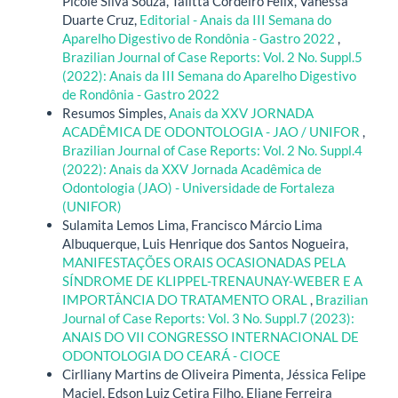
Picole Silva Souza, Talitta Cordeiro Felix, Vanessa
Duarte Cruz,
Editorial - Anais da III Semana do
Aparelho Digestivo de Rondônia - Gastro 2022
,
Brazilian Journal of Case Reports: Vol. 2 No. Suppl.5
(2022): Anais da III Semana do Aparelho Digestivo
de Rondônia - Gastro 2022
Resumos Simples,
Anais da XXV JORNADA
ACADÊMICA DE ODONTOLOGIA - JAO / UNIFOR
,
Brazilian Journal of Case Reports: Vol. 2 No. Suppl.4
(2022): Anais da XXV Jornada Acadêmica de
Odontologia (JAO) - Universidade de Fortaleza
(UNIFOR)
Sulamita Lemos Lima, Francisco Márcio Lima
Albuquerque, Luis Henrique dos Santos Nogueira,
MANIFESTAÇÕES ORAIS OCASIONADAS PELA
SÍNDROME DE KLIPPEL-TRENAUNAY-WEBER E A
IMPORTÂNCIA DO TRATAMENTO ORAL
,
Brazilian
Journal of Case Reports: Vol. 3 No. Suppl.7 (2023):
ANAIS DO VII CONGRESSO INTERNACIONAL DE
ODONTOLOGIA DO CEARÁ - CIOCE
Cirlliany Martins de Oliveira Pimenta, Jéssica Felipe
Maciel, Edson Luiz Cetira Filho, Eliane Ferreira