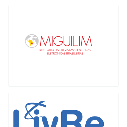
Miguilim
LiVre