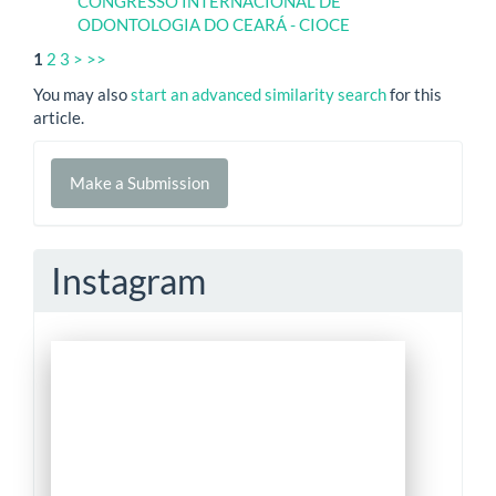
CONGRESSO INTERNACIONAL DE
ODONTOLOGIA DO CEARÁ - CIOCE
1
2
3
>
>>
You may also
start an advanced similarity search
for this
article.
Make
Make a Submission
a
Submission
Instagram