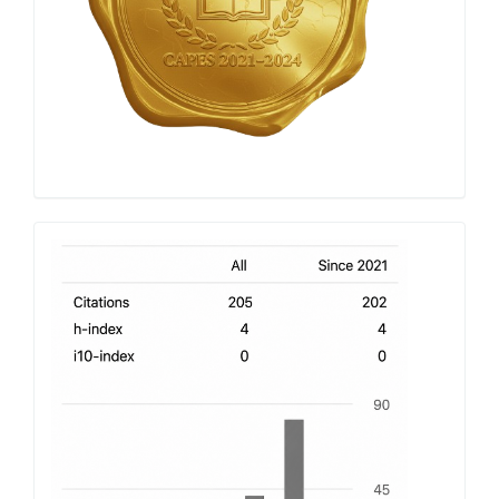
h-
index