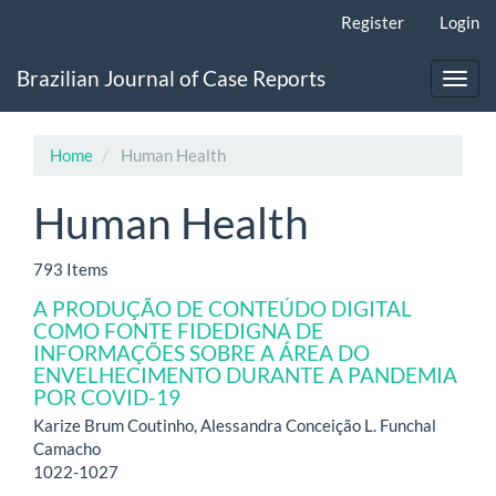
Main
Register
Login
Navigation
Main
Brazilian Journal of Case Reports
Content
Toggl
Sidebar
navig
Home
Human Health
Human Health
793 Items
A PRODUÇÃO DE CONTEÚDO DIGITAL
COMO FONTE FIDEDIGNA DE
INFORMAÇÕES SOBRE A ÁREA DO
ENVELHECIMENTO DURANTE A PANDEMIA
POR COVID-19
Karize Brum Coutinho, Alessandra Conceição L. Funchal
Camacho
1022-1027