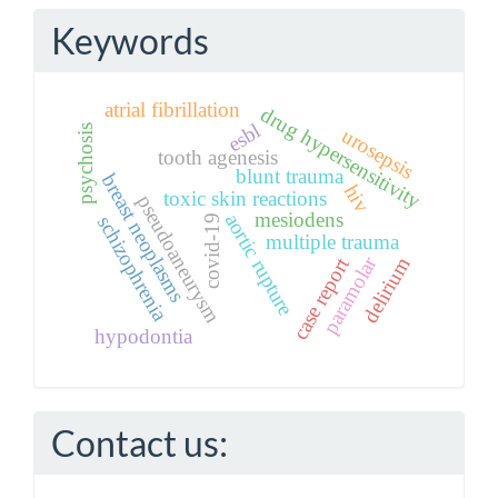
Keywords
atrial fibrillation
drug hypersensitivity
esbl
psychosis
urosepsis
tooth agenesis
blunt trauma
breast neoplasms
hiv
toxic skin reactions
pseudoaneurysm
mesiodens
aortic rupture
schizophrenia
covid-19
multiple trauma
paramolar
delirium
case report
hypodontia
Contact us: