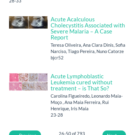
28-33
Acute Acalculous
Cholecystitis Associated with
Severe Malaria – A Case
Report
Teresa Oliveira, Ana Clara Dinis, Sofia
Narciso, Tiago Pereira, Nuno Catorze
bjcr52
Acute Lymphoblastic
Leukemia cured without
treatment – is That So?
Carolina Figueiredo, Leonardo Maia-
Moço , Ana Maia Ferreira, Rui
Henrique, Iris Maia
23-28
26-50 of 793