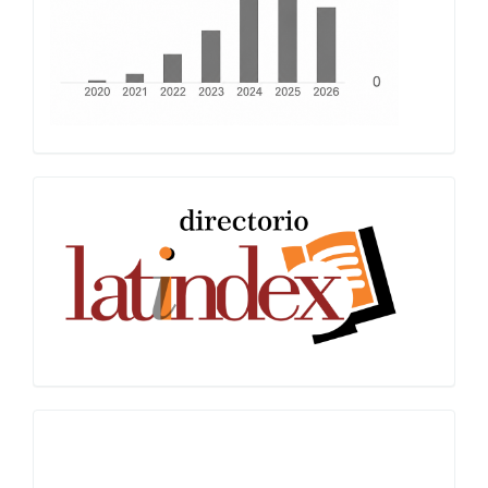
Latindex
Miguilim