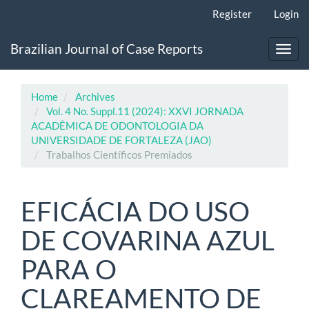
Main
Register
Login
Navigation
Main
Brazilian Journal of Case Reports
Content
Toggl
Sidebar
navig
Home
Archives
Vol. 4 No. Suppl.11 (2024): XXVI JORNADA
ACADÊMICA DE ODONTOLOGIA DA
UNIVERSIDADE DE FORTALEZA (JAO)
Trabalhos Científicos Premiados
EFICÁCIA DO USO
DE COVARINA AZUL
PARA O
CLAREAMENTO DE