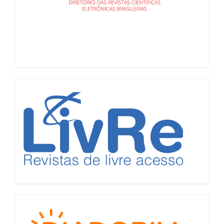
LiVre
Diadorim