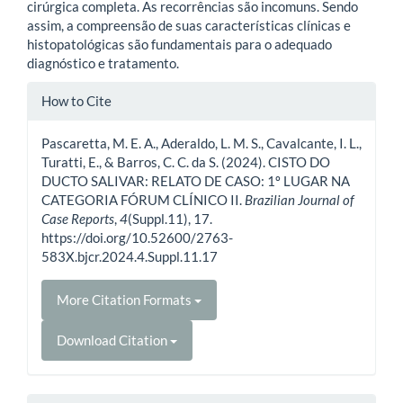
cirúrgica completa. As recorrências são incomuns. Sendo
assim, a compreensão de suas características clínicas e
histopatológicas são fundamentais para o adequado
diagnóstico e tratamento.
Article
How to Cite
Details
Pascaretta, M. E. A., Aderaldo, L. M. S., Cavalcante, I. L.,
Turatti, E., & Barros, C. C. da S. (2024). CISTO DO
DUCTO SALIVAR: RELATO DE CASO: 1º LUGAR NA
CATEGORIA FÓRUM CLÍNICO II.
Brazilian Journal of
Case Reports
,
4
(Suppl.11), 17.
https://doi.org/10.52600/2763-
583X.bjcr.2024.4.Suppl.11.17
More Citation Formats
Download Citation