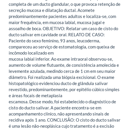
completa de um ducto glandular, o que provoca retenção de
secreção mucosa e dilatação ductal. Acomete
predominantemente pacientes adultos e localiza-se, com
maior frequência, em mucosa labial, mucosa jugal e
assoalho de boca. OBJETIVO: Relatar um caso de cisto do
ducto salivar em cavidade oral. RELATO DE CASO:
Paciente do sexo feminino, 93 anos, leucoderma,
compareceu ao serviço de estomatologia, com queixa de
incômodo localizado em
mucosa labial inferior. Ao exame intraoral observou-se,
aumento de volume flutuante, de consistência amolecida e
levemente azulada, medindo cerca de 1 cm em seu maior
diâmetro. Foi realizada uma biópsia excisional. O exame
histopatológico evidenciou ducto de glândula salivar
revestido, predominantemente, por epitélio cúbico simples
e áreas focais de metaplasia
escamosa. Desse modo, foi estabelecido o diagnóstico de
cisto do ducto salivar. A paciente encontra-se em
acompanhamento clínico, não apresentando sinais de
recidiva após 1 ano. CONCLUSÃO: O cisto do ducto salivar
é uma lesão não-neoplásica cujo tratamento é a excisão