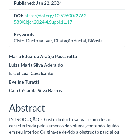
Published:
Jan 22, 2024
DOI:
https://doi.org/10.52600/2763-
583X.bjcr.2024.4.Suppl.11.17
Keywords:
Cisto, Ducto salivar, Dilatação ductal, Biópsia
Main
Maria Eduarda Araújo Pascaretta
Luiza Maria Silva Aderaldo
Article
Israel Leal Cavalcante
Content
Eveline Turatti
Caio César da Silva Barros
Abstract
INTRODUÇÃO: O cisto do ducto salivar é uma lesão
caracterizada pelo aumento de volume, contendo líquido
em seu interior. Origina-se devido à obstrução parcial ou