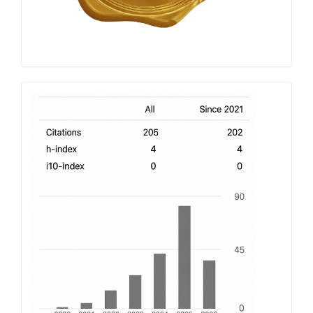
h-
index