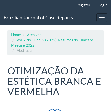
Main
Register
Login
Navigation
Main
Brazilian Journal of Case Reports
Content
Toggl
Sidebar
navig
Home
Archives
Vol. 2 No. Suppl.2 (2022): Resumos do Clinicare
Meeting 2022
Abstracts
OTIMIZAÇÃO DA
ESTÉTICA BRANCA E
VERMELHA
Article