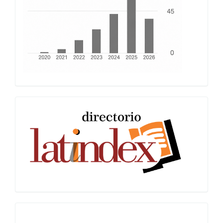
Latindex
Miguilim