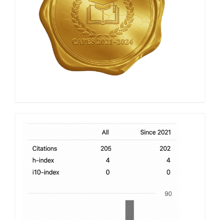
h-
index