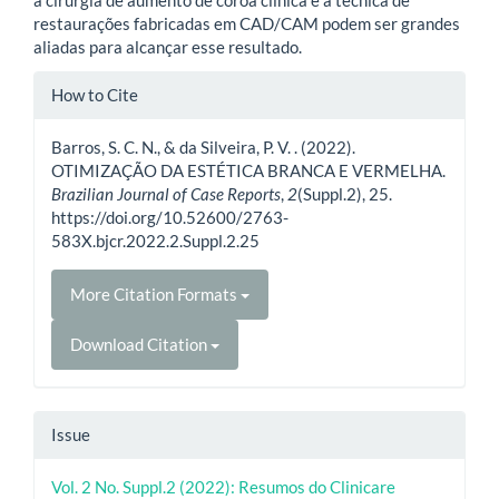
a cirurgia de aumento de coroa clínica e a técnica de
restaurações fabricadas em CAD/CAM podem ser grandes
aliadas para alcançar esse resultado.
Article
How to Cite
Details
Barros, S. C. N., & da Silveira, P. V. . (2022).
OTIMIZAÇÃO DA ESTÉTICA BRANCA E VERMELHA.
Brazilian Journal of Case Reports
,
2
(Suppl.2), 25.
https://doi.org/10.52600/2763-
583X.bjcr.2022.2.Suppl.2.25
More Citation Formats
Download Citation
Issue
Vol. 2 No. Suppl.2 (2022): Resumos do Clinicare