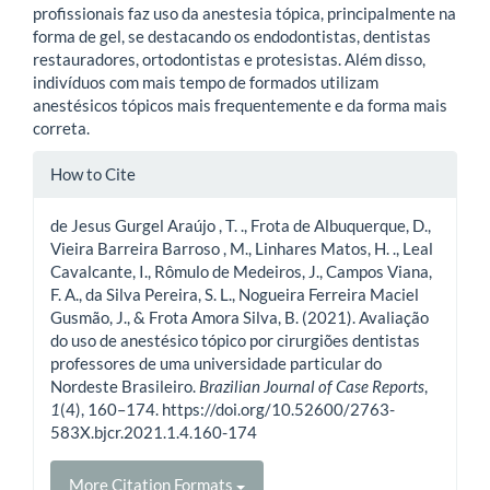
profissionais faz uso da anestesia tópica, principalmente na
forma de gel, se destacando os endodontistas, dentistas
restauradores, ortodontistas e protesistas. Além disso,
indivíduos com mais tempo de formados utilizam
anestésicos tópicos mais frequentemente e da forma mais
correta.
Article
How to Cite
Details
de Jesus Gurgel Araújo , T. ., Frota de Albuquerque, D.,
Vieira Barreira Barroso , M., Linhares Matos, H. ., Leal
Cavalcante, I., Rômulo de Medeiros, J., Campos Viana,
F. A., da Silva Pereira, S. L., Nogueira Ferreira Maciel
Gusmão, J., & Frota Amora Silva, B. (2021). Avaliação
do uso de anestésico tópico por cirurgiões dentistas
professores de uma universidade particular do
Nordeste Brasileiro.
Brazilian Journal of Case Reports
,
1
(4), 160–174. https://doi.org/10.52600/2763-
583X.bjcr.2021.1.4.160-174
More Citation Formats