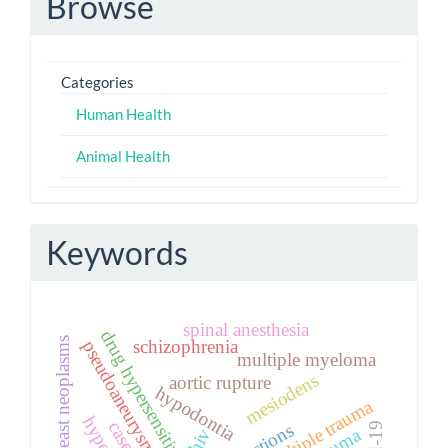
Browse
Categories
Human Health
Animal Health
Keywords
spinal anesthesia
drug hypersensitivity
breast neoplasms
schizophrenia
pseudoaneurysm
multiple myeloma
mesiodens
aortic rupture
hypodontia
multiple trauma
hiv