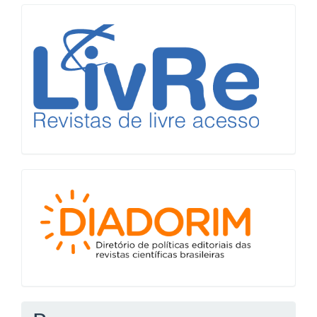
LiVre
Diadorim