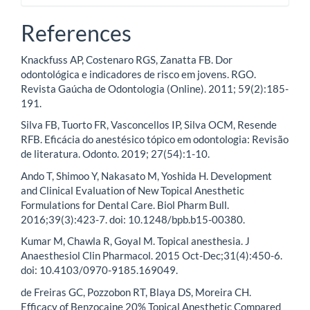
References
Knackfuss AP, Costenaro RGS, Zanatta FB. Dor
odontológica e indicadores de risco em jovens. RGO.
Revista Gaúcha de Odontologia (Online). 2011; 59(2):185-
191.
Silva FB, Tuorto FR, Vasconcellos IP, Silva OCM, Resende
RFB. Eficácia do anestésico tópico em odontologia: Revisão
de literatura. Odonto. 2019; 27(54):1-10.
Ando T, Shimoo Y, Nakasato M, Yoshida H. Development
and Clinical Evaluation of New Topical Anesthetic
Formulations for Dental Care. Biol Pharm Bull.
2016;39(3):423-7. doi: 10.1248/bpb.b15-00380.
Kumar M, Chawla R, Goyal M. Topical anesthesia. J
Anaesthesiol Clin Pharmacol. 2015 Oct-Dec;31(4):450-6.
doi: 10.4103/0970-9185.169049.
de Freiras GC, Pozzobon RT, Blaya DS, Moreira CH.
Efficacy of Benzocaine 20% Topical Anesthetic Compared