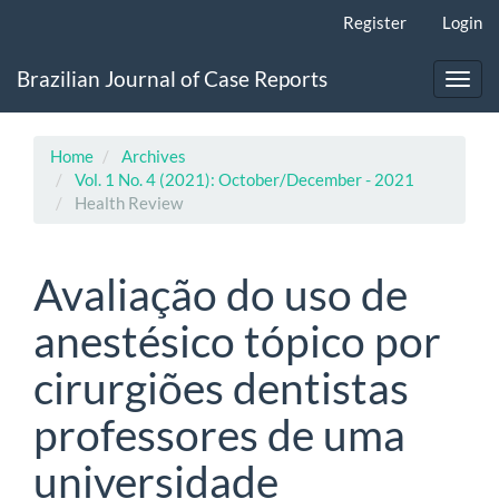
Main
Register
Login
Navigation
Main
Brazilian Journal of Case Reports
Content
Toggl
Sidebar
navig
Home
Archives
Vol. 1 No. 4 (2021): October/December - 2021
Health Review
Avaliação do uso de
anestésico tópico por
cirurgiões dentistas
professores de uma
universidade