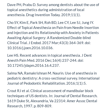
Dave PH, Prabu D. Survey among dentists about the use of
topical anesthetics during administration of local
anesthesia. Drug Invention Today. 2019;11(1).
Cho SY, Kim E, Park SH, Roh BD, Lee CY, Lee SJ, Jung IY.
Effect of Topical Anesthesia on Pain from Needle Insertion
and Injection and Its Relationship with Anxiety in Patients
Awaiting Apical Surgery: A Randomized Double-blind
Clinical Trial. J Endod. 2017 Mar;43(3):364-369. doi:
10.1016/j.joen.2016.10.036.
Lee HS. Recent advances in topical anesthesia. J Dent
Anesth Pain Med. 2016 Dec;16(4):237-244. doi:
10.17245/jdapm.2016.16.4.237.
Salma NA, Ramakrishnan M. Naurin. Use of anesthesia in
pediatric dentistry: A cross-sectional survey. International
Journal of Pedodontic Rehabilitation. 2016;1(1):5.
Crout RJ et al. Clinical assessment of mandibular block
techniques of US dentists. In: Journal of Dental Research.
1619 Duke St, Alexandria, Va 22314: Amer Assoc Dental
Research, 1997. p. 809-809.