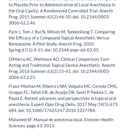
to Placebo Prior to Administration of Local Anesthesia in
the Oral Cavity: A Randomized Controlled Trial. Anesth
Prog. 2015 Summer;62(2):46-50. doi: 10.2344/0003-
3006-62.2.46.
Park L, Tom J, Bui N, Wilson M, Tanbonliong T. Comparing
the Efficacy of a Compound Topical Anesthetic Versus
Benzocaine: A Pilot Study. Anesth Prog. 2020
Spring;67(1):9-15. doi: 10.2344/anpr-66-03-05.
DiMarco AC, Wetmore AO. Clinical Comparison: Fast-
Acting and Traditional Topical Dental Anesthetic. Anesth
Prog. 2016 Summer;63(2):55-61. doi: 10.2344/0003-
3006-63.2.55.
Franz-Montan M, Ribeiro LNM, Volpato MC, Cereda CMS,
Groppo FC, Tofoli GR, de Araújo DR, Santi P, Padula C, de
Paula E. Recent advances and perspectives in topical oral
anesthesia. Expert Opin Drug Deliv. 2017 May;14(5):673-
684. doi: 10.1080/17425247.2016.1227784.
Malamed SF. Manual de anestesia local. Elsevier Health
Sciences, page 63, 2013.