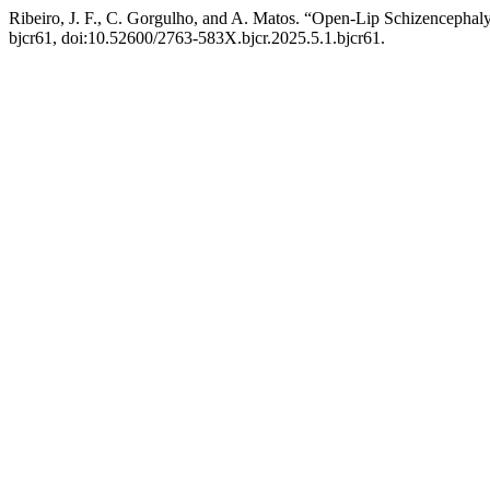
Ribeiro, J. F., C. Gorgulho, and A. Matos. “Open-Lip Schizencephal
bjcr61, doi:10.52600/2763-583X.bjcr.2025.5.1.bjcr61.