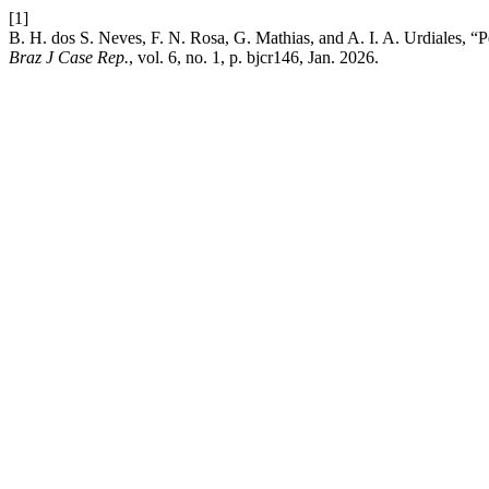
[1]
B. H. dos S. Neves, F. N. Rosa, G. Mathias, and A. I. A. Urdiales, “
Braz J Case Rep.
, vol. 6, no. 1, p. bjcr146, Jan. 2026.