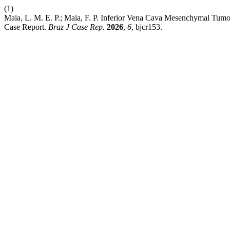
(1)
Maia, L. M. E. P.; Maia, F. P. Inferior Vena Cava Mesenchymal Tumo
Case Report.
Braz J Case Rep.
2026
,
6
, bjcr153.