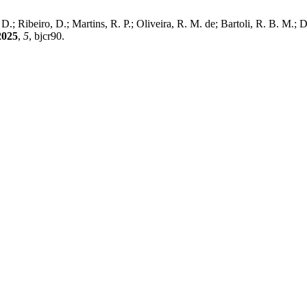
D.; Ribeiro, D.; Martins, R. P.; Oliveira, R. M. de; Bartoli, R. B. M.;
2025
,
5
, bjcr90.