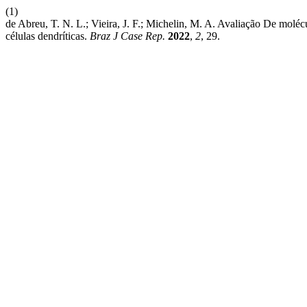
(1)
de Abreu, T. N. L.; Vieira, J. F.; Michelin, M. A. Avaliação De mol
células dendríticas.
Braz J Case Rep.
2022
,
2
, 29.