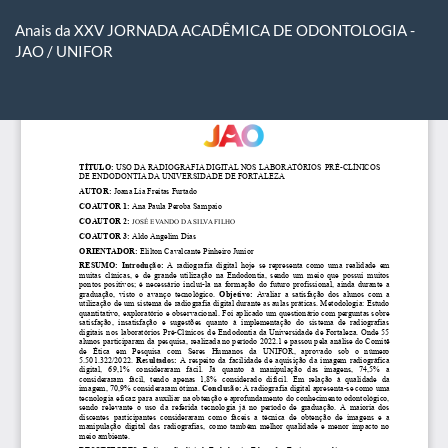
Return
to
Anais da XXV JORNADA ACADÊMICA DE ODONTOLOGIA -
Article
JAO / UNIFOR
Details
Do
D
P