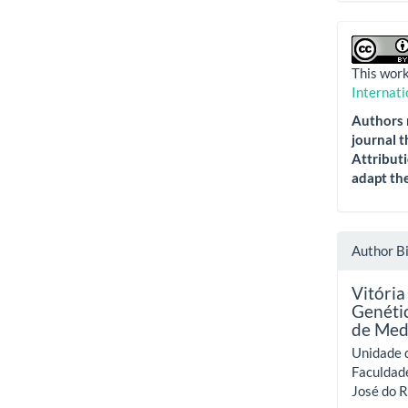
This work
Internati
Authors r
journal t
Attributi
adapt the
Author B
Vitória
Genéti
de Med
Unidade 
Faculdad
José do Ri