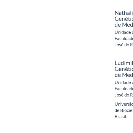
Nathal
Genéti
de Med
Unidade 
Faculdad
José do Ri
Ludimil
Genéti
de Med
Unidade 
Faculdad
José do Ri
Universid
de Biociê
Brasil.