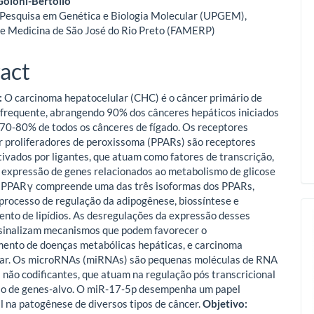
Goloni-Bertollo
Pesquisa em Genética e Biologia Molecular (UPGEM),
e Medicina de São José do Rio Preto (FAMERP)
act
:
O carcinoma hepatocelular (CHC) é o câncer primário de
 frequente, abrangendo 90% dos cânceres hepáticos iniciados
e 70-80% de todos os cânceres de fígado. Os receptores
r proliferadores de peroxissoma (PPARs) são receptores
tivados por ligantes, que atuam como fatores de transcrição,
 expressão de genes relacionados ao metabolismo de glicose
 O PPARγ compreende uma das três isoformas dos PPARs,
processo de regulação da adipogênese, biossíntese e
to de lipídios. As desregulações da expressão desses
sinalizam mecanismos que podem favorecer o
ento de doenças metabólicas hepáticas, e carcinoma
lar. Os microRNAs (miRNAs) são pequenas moléculas de RNA
 não codificantes, que atuam na regulação pós transcricional
ão de genes-alvo. O miR-17‐5p desempenha um papel
 na patogênese de diversos tipos de câncer.
Objetivo: