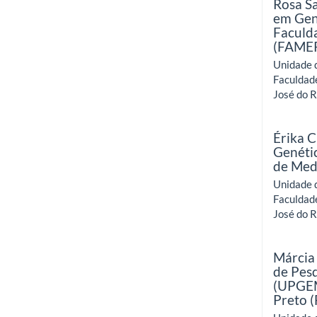
Rosa S
em Gen
Faculd
(FAME
Unidade 
Faculdad
José do Ri
Érika C
Genéti
de Med
Unidade 
Faculdad
José do Ri
Márcia
de Pesq
(UPGEM
Preto 