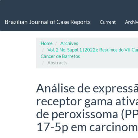
Main
Navigation
Main
Brazilian Journal of Case Reports
Current
Archi
Content
Sidebar
Home
Archives
Vol. 2 No. Suppl.1 (2022): Resumos do VII C
Câncer de Barretos
Abstracts
Análise de express
receptor gama ativ
de peroxissoma (P
17-5p em carcinom