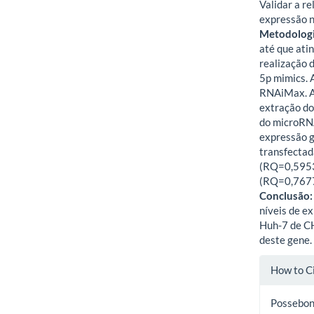
Validar a r
expressão n
Metodologi
até que at
realização 
5p mimics. 
RNAiMax. Ap
extração do
do microRN
expressão g
transfectad
(RQ=0,5953,
(RQ=0,7677,
Conclusão:
níveis de e
Huh-7 de CH
deste gene.
Artic
How to C
Detai
Possebon, 