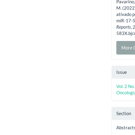
Pavarino,
M. (2022)
ativado p
miR-17-5
Reports
,
583X.bjc
More C
Issue
Vol. 2 No
Oncologi
Section
Abstract