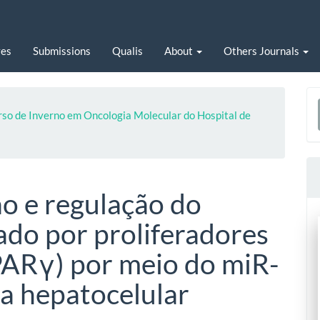
ves
Submissions
Qualis
About
Others Journals
urso de Inverno em Oncologia Molecular do Hospital de
a
S
ão e regulação do
ado por proliferadores
PARγ) por meio do miR-
a hepatocelular