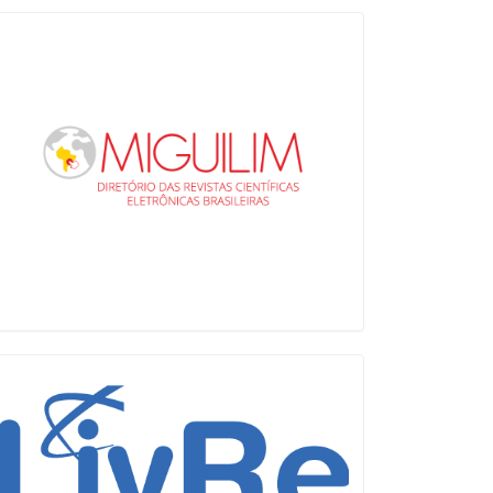
Miguilim
LiVre