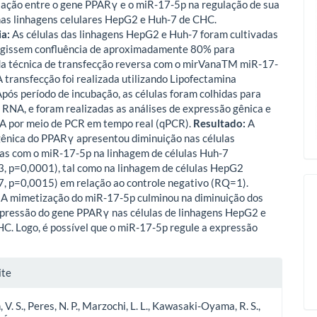
elação entre o gene PPARγ e o miR-17-5p na regulação de sua
as linhagens celulares HepG2 e Huh-7 de CHC.
a:
As células das linhagens HepG2 e Huh-7 foram cultivadas
ingissem confluência de aproximadamente 80% para
da técnica de transfecção reversa com o mirVanaTM miR-17-
A transfecção foi realizada utilizando Lipofectamina
ós período de incubação, as células foram colhidas para
 RNA, e foram realizadas as análises de expressão gênica e
A por meio de PCR em tempo real (qPCR).
Resultado:
A
ênica do PPARγ apresentou diminuição nas células
as com o miR-17-5p na linhagem de células Huh-7
 p=0,0001), tal como na linhagem de células HepG2
 p=0,0015) em relação ao controle negativo (RQ=1).
A mimetização do miR-17-5p culminou na diminuição dos
xpressão do gene PPARγ nas células de linhagens HepG2 e
C. Logo, é possível que o miR-17-5p regule a expressão
le
ite
ls
V. S., Peres, N. P., Marzochi, L. L., Kawasaki-Oyama, R. S.,