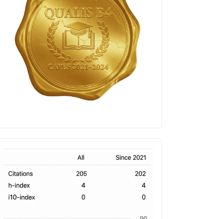
h-
index