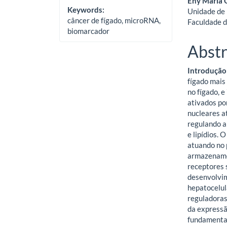
Eny Maria 
Keywords:
Unidade de 
câncer de fígado, microRNA,
Faculdade d
biomarcador
Abstr
Introdução
fígado mais
no fígado, 
ativados po
nucleares a
regulando a
e lipídios.
atuando no 
armazenamen
receptores 
desenvolvim
hepatocelu
reguladoras
da express
fundamental