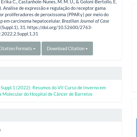
 Érika C., Castanhole-Nunes, M. M. U., & Goloni-Bertollo, E.
. Análise de expressão e regulação do receptor gama
or proliferadores de peroxissoma (PPARγ) por meio do
p em carcinoma hepatocelular.
Brazilian Journal of Case
2
(Suppl.1), 31. https://doi.org/10.52600/2763-
r.2022.2.Suppl.1.31
itation Formats
Download Citation
. Suppl.1 (2022): Resumos do VII Curso de Inverno em
a Molecular do Hospital de Câncer de Barretos
s